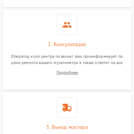
Повреждение магнитного
1500 ₽
Подробнее →
сердечника
Неисправность
1000 ₽
Подробнее →
индикатора
2. Консультация
Поломка системы защиты
1000 ₽
Подробнее →
Оператор колл центра позвонит вам, проинформирует по
от перегрузок
цене ремонта вашего мультиметра а также ответит на все
ваши вопросы.
Подробнее
Неисправность системы
автоматического
1000 ₽
Подробнее →
отключения
3. Выезд мастера