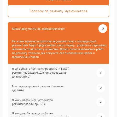
Вопросы по ремонту мультиметров
Какие документы вы предоставляете?
На этапе приема устройства на диагностику и последующий
ремонт вам будет предоставлен заказ-наряд с указанием страховых
обязательств на ваше устройство. Далее, после выполнения работ
по ремонту техники, вы получите акт выполненных работ и
гарантийный талон.
Я уже знаю в чем неисправность и какой
ремонт необходим. Для чего проводить
диагностику?
Мне нужен срочный ремонт. Сможете
сделать?
Я хочу, чтобы мое устройство
ремонтировали при мне.
Я хочу, чтобы мое устройство