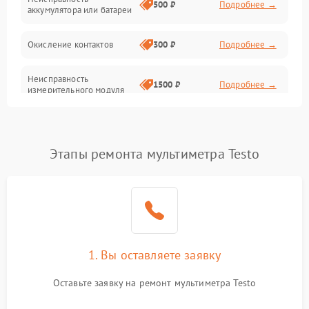
500 ₽
Подробнее →
аккумулятора или батареи
Окисление контактов
300 ₽
Подробнее →
Неисправность
1500 ₽
Подробнее →
измерительного модуля
Неправильная калибровка
1000 ₽
Подробнее →
Этапы ремонта мультиметра Testo
Поломка платы
2000 ₽
Подробнее →
управления
Неисправность датчика
1000 ₽
Подробнее →
напряжения
Неисправность
1. Вы оставляете заявку
1500 ₽
Подробнее →
температурного датчика
Оставьте заявку на ремонт мультиметра Testo
Поломка переключателя
1000 ₽
Подробнее →
диапазонов