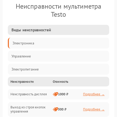
Неисправности мультиметра
Testo
Виды неисправностей
Электроника
Управление
Электропитание
Неисправности
Стоимость
Измерения
Неисправность дисплея
1000 ₽
Подробнее →
Индикация
Выход из строя кнопок
Механические повреждения
500 ₽
Подробнее →
управления