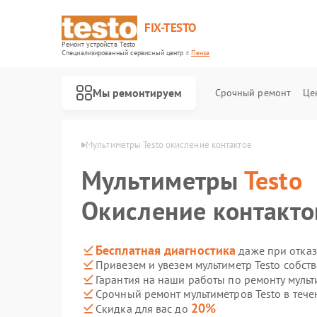
FIX-TESTO
Ремонт устройств Testo
Специализированный cервисный центр г.
Пенза
Мы ремонтируем
Срочный ремонт
Це
етров Testo в Пензе
Мультиметры Testo окисление контактов
Мультиметры
Testo
Окисление контакто
Бесплатная диагностика
даже при отказ
Привезем и увезем мультиметр Testo собст
Гарантия на наши работы по ремонту мульт
Срочный ремонт мультиметров Testo в тече
20%
Скидка для вас до