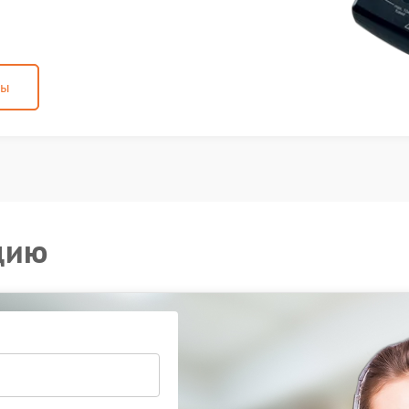
ны
цию