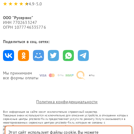
4.9-5.0
ООО "Русервис"
ИНН 7702633247
ОГРН 1077746335776
Поделиться в соц. сетях:
Мы принимаем
все формы оплаты
Политика конфиденциальности
Вся информация на сайте носит исключительно справочный характер.
Товарные знаки используются исключительно для описания устройств, в отношении которых
сервисные центры pnz.testo-fix.ru предоставляют услуги по ремонту. Услуги оказываются в
неавторизованных сервисных центрах pnz.testo-fix.ru, которые не связаны с
правообладателями товарных знаков или их официальными представителями.
Ремонт осуществляется для устройств, уже введенных в гражданский оборот в соответствии
Этот сайт использует файлы cookie. Вы можете
со статьей 1487 ГК РФ.