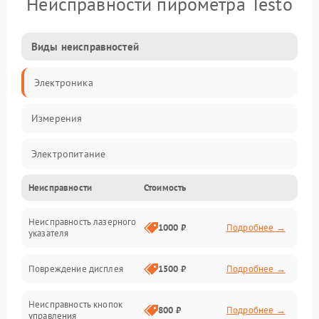
Неисправности пирометра Testo
Виды неисправностей
Электроника
Измерения
Электропитание
Неисправности
Стоимость
Оптика
Неисправность лазерного
Индикация
1000 ₽
Подробнее →
указателя
Калибровка
Повреждение дисплея
1500 ₽
Подробнее →
Программное обеспечение
Неисправность кнопок
800 ₽
Подробнее →
управления