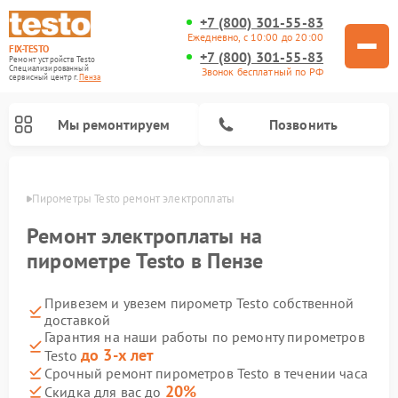
+7 (800) 301-55-83
Ежедневно, с 10:00 до 20:00
FIX-TESTO
+7 (800) 301-55-83
Ремонт устройств Testo
Специализированный
Звонок бесплатный по РФ
cервисный центр г.
Пенза
Мы ремонтируем
Позвонить
Пензе
Пирометры Testo ремонт электроплаты
Ремонт электроплаты на
пирометре Testo в Пензе
Привезем и увезем пирометр Testo собственной
доставкой
Гарантия на наши работы по ремонту пирометров
до 3-х лет
Testo
Срочный ремонт пирометров Testo в течении часа
20%
Скидка для вас до