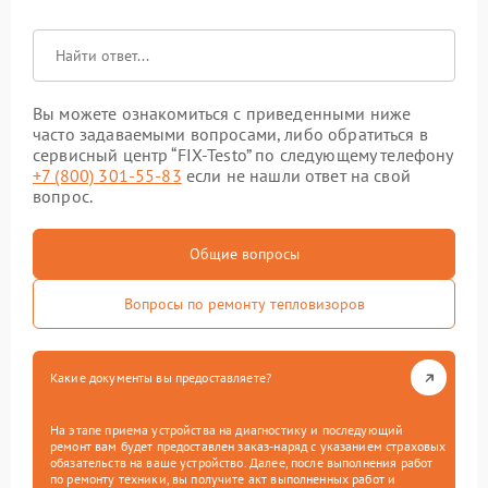
Вы можете ознакомиться с приведенными ниже
часто задаваемыми вопросами, либо обратиться в
сервисный центр “FIX-Testo” по следующему телефону
+7 (800) 301-55-83
если не нашли ответ на свой
вопрос.
Общие вопросы
Вопросы по ремонту тепловизоров
Какие документы вы предоставляете?
На этапе приема устройства на диагностику и последующий
ремонт вам будет предоставлен заказ-наряд с указанием страховых
обязательств на ваше устройство. Далее, после выполнения работ
по ремонту техники, вы получите акт выполненных работ и