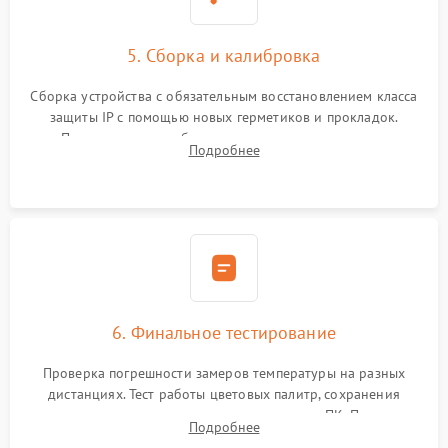
5. Сборка и калибровка
Сборка устройства с обязательным восстановлением класса
защиты IP с помощью новых герметиков и прокладок.
Программная калибровка матрицы по эталонному
Подробнее
абсолютно черному телу для точного измерения температур.
6. Финальное тестирование
Проверка погрешности замеров температуры на разных
дистанциях. Тест работы цветовых палитр, сохранения
термограмм в память и передачи данных на ПК. Проверка
Подробнее
автономности работы и итоговый контроль качества.