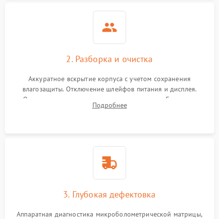
2. Разборка и очистка
Аккуратное вскрытие корпуса с учетом сохранения
влагозащиты. Отключение шлейфов питания и дисплея.
Очистка внутренних плат от окислов и пыли. Бережная
Подробнее
обработка германиевого объектива специализированными
растворами.
3. Глубокая дефектовка
Аппаратная диагностика микроболометрической матрицы,