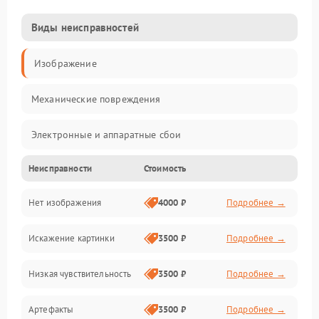
Виды неисправностей
Изображение
Механические повреждения
Электронные и аппаратные сбои
Неисправности
Стоимость
Неисправности сенсора и оптики
Нет изображения
4000 ₽
Подробнее →
Программные ошибки
Искажение картинки
3500 ₽
Подробнее →
Электропитание
Низкая чувствительность
3500 ₽
Подробнее →
Измерения
Артефакты
3500 ₽
Подробнее →
Матрица