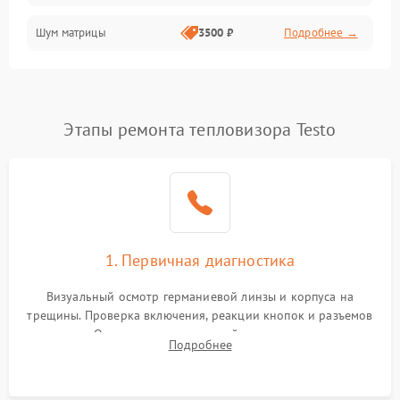
Шум матрицы
3500 ₽
Подробнее →
Проблемы питания
Температурные проблемы
Сбои коммуникаций и интерфейсов
Этапы ремонта тепловизора Testo
Программные сбои
Проблемы с объективом
1. Первичная диагностика
Экран (дисплей)
Визуальный осмотр германиевой линзы и корпуса на
трещины. Проверка включения, реакции кнопок и разъемов
зарядки. Оценка вывода тепловой сигнатуры на экран,
Подробнее
проверка базовых функций и считывание системных
ошибок.