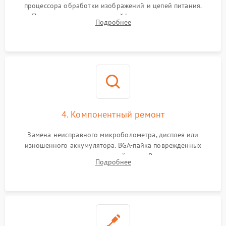
процессора обработки изображений и цепей питания.
Проверка целостности шлейфов, модуля памяти и
Подробнее
интерфейсов связи. Выявление сгоревших SMD-компонентов
на плате.
4. Компонентный ремонт
Замена неисправного микроболометра, дисплея или
изношенного аккумулятора. BGA-пайка поврежденных
контроллеров на материнской плате. Восстановление
Подробнее
разъемов и кнопок, замена поврежденных элементов
корпуса.