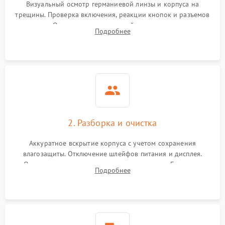
Визуальный осмотр германиевой линзы и корпуса на
трещины. Проверка включения, реакции кнопок и разъемов
зарядки. Оценка вывода тепловой сигнатуры на экран,
Подробнее
проверка базовых функций и считывание системных
ошибок.
2. Разборка и очистка
Аккуратное вскрытие корпуса с учетом сохранения
влагозащиты. Отключение шлейфов питания и дисплея.
Очистка внутренних плат от окислов и пыли. Бережная
Подробнее
обработка германиевого объектива специализированными
растворами.