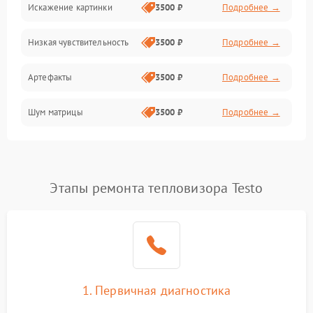
Искажение картинки
3500 ₽
Подробнее →
Электропитание
Низкая чувствительность
3500 ₽
Подробнее →
Измерения
Артефакты
3500 ₽
Подробнее →
Матрица
Шум матрицы
3500 ₽
Подробнее →
Проблемы питания
Температурные проблемы
Сбои коммуникаций и интерфейсов
Этапы ремонта тепловизора Testo
Программные сбои
Проблемы с объективом
1. Первичная диагностика
Экран (дисплей)