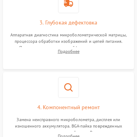
3. Глубокая дефектовка
Аппаратная диагностика микроболометрической матрицы,
процессора обработки изображений и цепей питания.
Проверка целостности шлейфов, модуля памяти и
Подробнее
интерфейсов связи. Выявление сгоревших SMD-компонентов
на плате.
4. Компонентный ремонт
Замена неисправного микроболометра, дисплея или
изношенного аккумулятора. BGA-пайка поврежденных
контроллеров на материнской плате. Восстановление
Подробнее