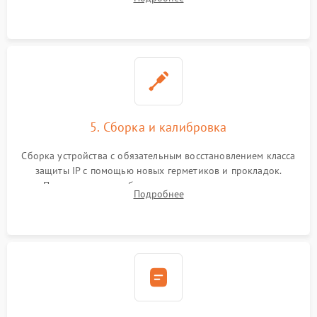
разъемов и кнопок, замена поврежденных элементов
корпуса.
5. Сборка и калибровка
Сборка устройства с обязательным восстановлением класса
защиты IP с помощью новых герметиков и прокладок.
Программная калибровка матрицы по эталонному
Подробнее
абсолютно черному телу для точного измерения температур.