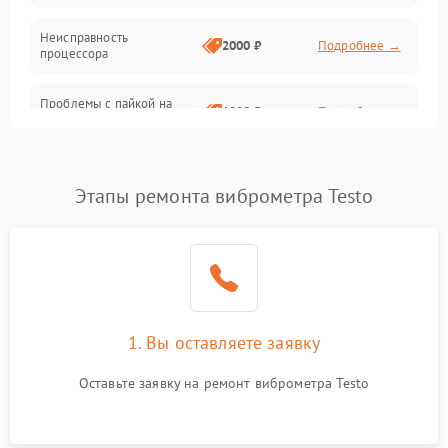
Неисправность
2000 ₽
Подробнее →
процессора
Проблемы с пайкой на
1000 ₽
Подробнее →
плате
Неисправность кнопок
500 ₽
Подробнее →
управления
Этапы ремонта виброметра Testo
Повреждение разъемов
500 ₽
Подробнее →
(USB, HDMI)
Неисправность системы
1500 ₽
Подробнее →
передачи данных
1. Вы оставляете заявку
Неисправность
500 ₽
Подробнее →
Оставьте заявку на ремонт виброметра Testo
индикаторов