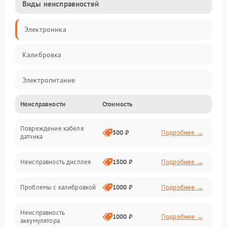
Виды неисправностей
Электроника
Калибровка
Электропитание
Неисправности
Стоимость
Датчики
Повреждение кабеля
Измерения
500 ₽
Подробнее →
датчика
Электроника/Механические
Неисправность дисплея
1500 ₽
Подробнее →
Механические повреждения
Проблемы с калибровкой
1000 ₽
Подробнее →
Программное обеспечение
Неисправность
1000 ₽
Подробнее →
аккумулятора