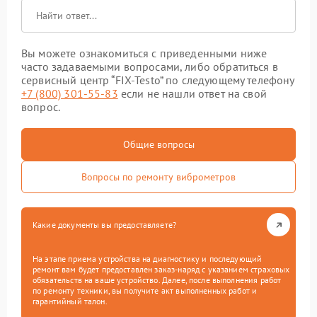
Вы можете ознакомиться с приведенными ниже
часто задаваемыми вопросами, либо обратиться в
сервисный центр “FIX-Testo” по следующему телефону
+7 (800) 301-55-83
если не нашли ответ на свой
вопрос.
Общие вопросы
Вопросы по ремонту виброметров
Какие документы вы предоставляете?
На этапе приема устройства на диагностику и последующий
ремонт вам будет предоставлен заказ-наряд с указанием страховых
обязательств на ваше устройство. Далее, после выполнения работ
по ремонту техники, вы получите акт выполненных работ и
гарантийный талон.