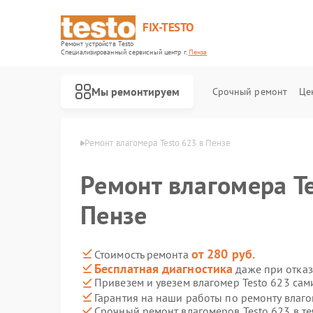
FIX-TESTO
Ремонт устройств Testo
Специализированный cервисный центр г.
Пенза
Мы ремонтируем
Срочный ремонт
Це
меров Testo в Пензе
Ремонт влагомера Testo 623 в Пензе
Ремонт влагомера Te
Пензе
от 280 руб.
Стоимость ремонта
Бесплатная диагностика
даже при отказ
Привезем и увезем влагомер Testo 623 сам
Гарантия на наши работы по ремонту влаг
Срочный ремонт влагомеров Testo 623 в те