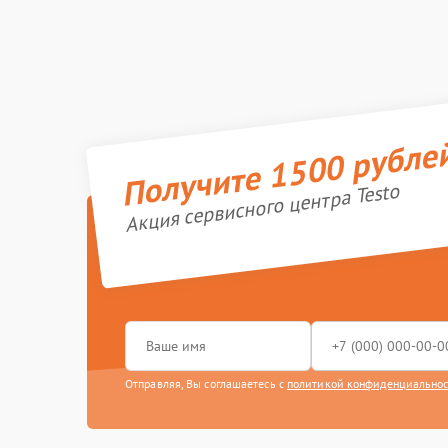
Получите 1500 рубле
Акция сервисного центра Testo
Отправляя, Вы соглашаетесь с
политикой конфиденциально