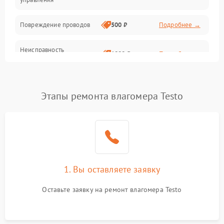
Повреждение проводов
500 ₽
Подробнее →
Неисправность
1000 ₽
Подробнее →
аккумулятора или батареи
Окисление контактов
500 ₽
Подробнее →
Этапы ремонта влагомера Testo
Поломка разъема для
1000 ₽
Подробнее →
зарядки
Неисправность
2500 ₽
Подробнее →
измерительного модуля
1. Вы оставляете заявку
Неправильная калибровка
1000 ₽
Подробнее →
Оставьте заявку на ремонт влагомера Testo
Поломка температурного
1500 ₽
Подробнее →
датчика