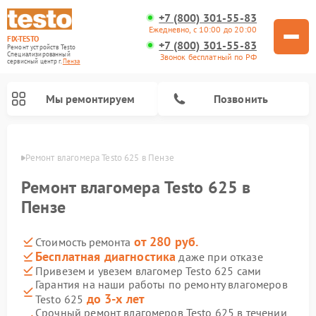
+7 (800) 301-55-83
Ежедневно, с 10:00 до 20:00
FIX-TESTO
+7 (800) 301-55-83
Ремонт устройств Testo
Специализированный
Звонок бесплатный по РФ
cервисный центр г.
Пенза
Мы ремонтируем
Позвонить
Пензе
Ремонт влагомера Testo 625 в Пензе
Ремонт влагомера Testo 625 в
Пензе
от 280 руб.
Стоимость ремонта
Бесплатная диагностика
даже при отказе
Привезем и увезем влагомер Testo 625 сами
Гарантия на наши работы по ремонту влагомеров
до 3-х лет
Testo 625
Срочный ремонт влагомеров Testo 625 в течении