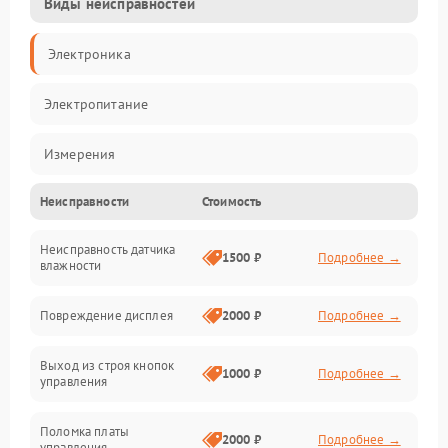
Виды неисправностей
Электроника
Электропитание
Измерения
Неисправности
Стоимость
Механические повреждения
Неисправность датчика
Интерфейсы
1500 ₽
Подробнее →
влажности
Корпус/Герметичность
Повреждение дисплея
2000 ₽
Подробнее →
Безопасность
Выход из строя кнопок
1000 ₽
Подробнее →
управления
Поломка платы
2000 ₽
Подробнее →
управления